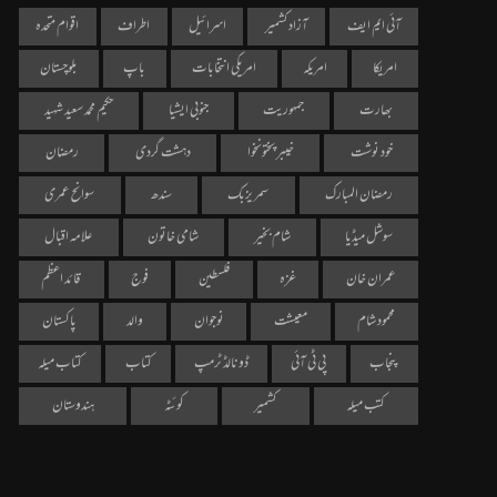
آئی ایم ایف
آزاد کشمیر
اسرائیل
اطراف
اقوام متحدہ
امریکا
امریکہ
امریکی انتخابات
باپ
بلوچستان
بھارت
جمہوریت
جنوبی ایشیا
حکیم محمد سعید شہید
خود نوشت
خیبر پختونخوا
دہشت گردی
رمضان
رمضان المبارک
سمر یزبک
سندھ
سوانح عمری
سوشل میڈیا
شام بخیر
شامی خاتون
علامہ اقبال
عمران خان
غزہ
فلسطین
فوج
قائد اعظم
محمود شام
معیشت
نوجوان
والد
پاکستان
پنجاب
پی ٹی آئی
ڈونالڈ ٹرمپ
کتاب
کتاب میلہ
کتب میلہ
کشمیر
کوئٹہ
ہندوستان