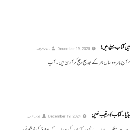
ہیں کتاب میلے میں!
December 19, 2025
ماہ نامہ اطراف
م آج پھر وہ سال بھر کے بعد سج دھج کر آرہی ہیں۔ آپ
ڈیا۔ کتاب کا رقیب نہیں
December 19, 2024
ماہ نامہ اطراف