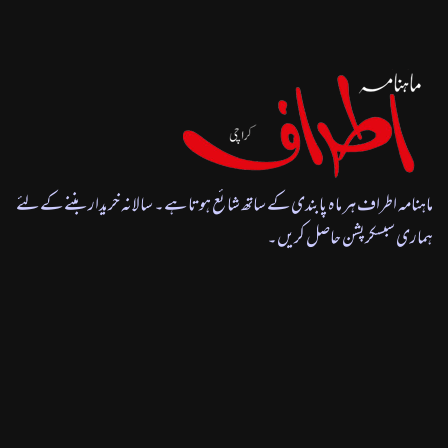
ماہنامہ اطراف ہر ماہ پابندی کے ساتھ شائع ہوتا ہے۔ سالانہ خریدار بننے کے لئے
ہماری سبسکرپشن حاصل کریں۔