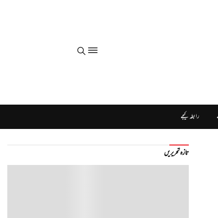
رابطہ کیجے
تازہ تحریریں