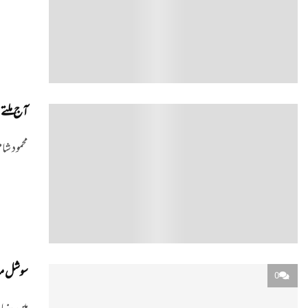
آج ملتے 
0
محمود شا
سوشل می
0