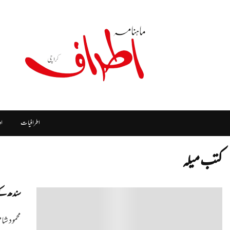
اطرافیات
ا
کتب میلہ
سندھ کے
0
محمود شا