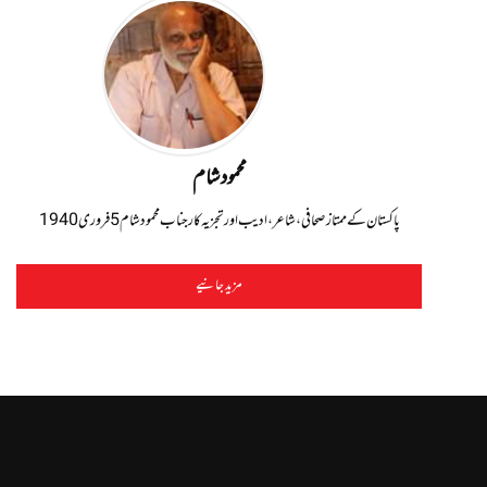
محمود شام
پاکستان کے ممتاز صحافی، شاعر، ادیب اور تجزیہ کار جناب محمود شام 5 فروری 1940
مزید جانیے