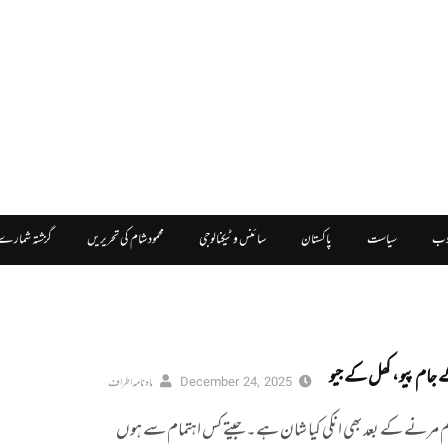
دب
سیاست
پاکستان
سائنس و ٹیکنالوجی
محمود شام کی تحریریں
گزشتہ شمارے
 جام پیو، کھل کے جیو
December 24, 2025
ماہ نامہ اطراف
م مرنے کے بعد بھی انکی کیا شان ہے۔ جیتے کس اہتمام سے ہوں