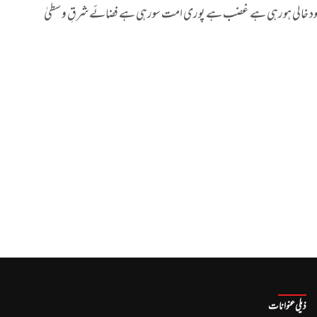
گود خالی ہورہی ہے غضب ہے پوری امت سورہی ہے فضائے شرقِ وسطیٰ
ذیلی عنوانات