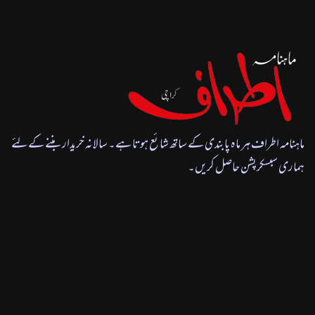
ماہنامہ اطراف ہر ماہ پابندی کے ساتھ شائع ہوتا ہے۔ سالانہ خریدار بننے کے لئے
ہماری سبسکرپشن حاصل کریں۔