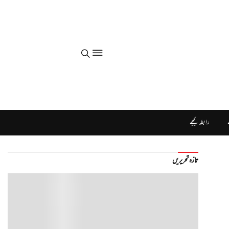
رابطہ کیجے
تازہ تحریریں