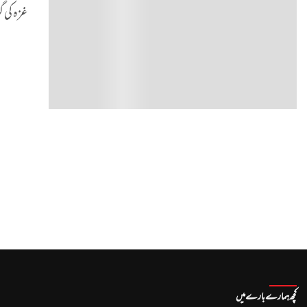
غزہ کی 
کچھ ہمارے بارے میں