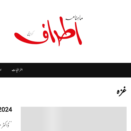
اطرافیات
ا
غزہ
2024۔ غزہ میں کیسے گ
0
’’ڈاکٹر