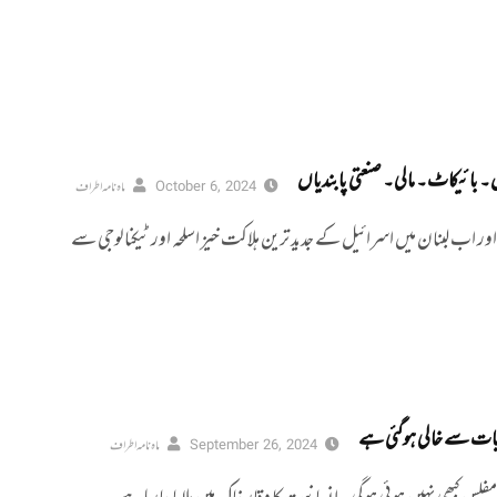
 بائیکاٹ۔ مالی۔ صنعتی پابندیاں
October 6, 2024
ماہ نامہ اطراف
ور اب لبنان میں اسرائیل کے جدید ترین ہلاکت خیز اسلحہ اور ٹیکنالوجی سے
ریات سے خالی ہوگئی ہے
September 26, 2024
ماہ نامہ اطراف