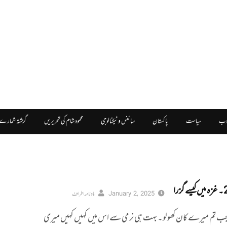
دب
سیاست
پاکستان
سائنس و ٹیکنالوجی
محمود شام کی تحریریں
گزشتہ شمارے
زرا
January 2, 2025
ماہ نامہ اطراف
 جب تم میرے کان کھولو۔ بہت ہی نرمی سے اس میں کہیں کہیں میری