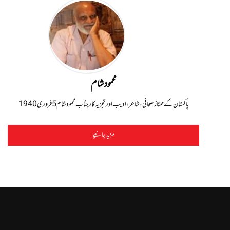
محمود شام
پاکستان کے ممتاز صحافی، شاعر، ادیب اور تجزیہ کار جناب محمود شام 5 فروری 1940
مزید جانیے