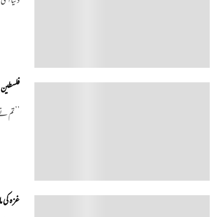
دنیا اتن
فلسطین می
0
’’ تم ن
غزہ کی م
0