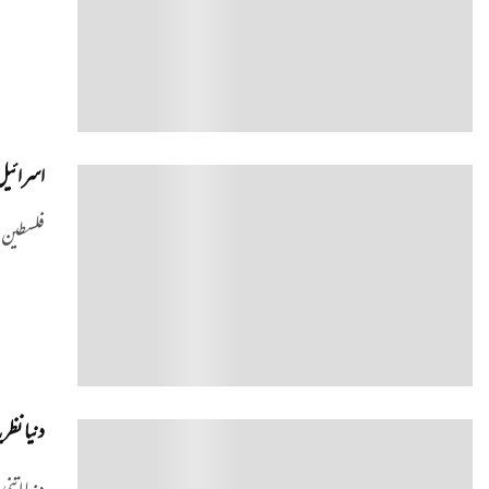
اسرائیل۔
0
فلسطین ا
دنیا نظ
0