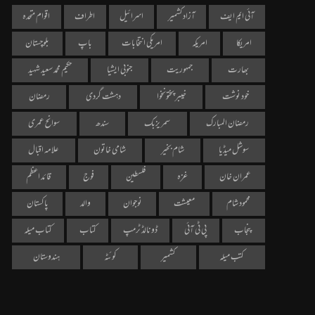
آئی ایم ایف
آزاد کشمیر
اسرائیل
اطراف
اقوام متحدہ
امریکا
امریکہ
امریکی انتخابات
باپ
بلوچستان
بھارت
جمہوریت
جنوبی ایشیا
حکیم محمد سعید شہید
خود نوشت
خیبر پختونخوا
دہشت گردی
رمضان
رمضان المبارک
سمر یزبک
سندھ
سوانح عمری
سوشل میڈیا
شام بخیر
شامی خاتون
علامہ اقبال
عمران خان
غزہ
فلسطین
فوج
قائد اعظم
محمود شام
معیشت
نوجوان
والد
پاکستان
پنجاب
پی ٹی آئی
ڈونالڈ ٹرمپ
کتاب
کتاب میلہ
کتب میلہ
کشمیر
کوئٹہ
ہندوستان