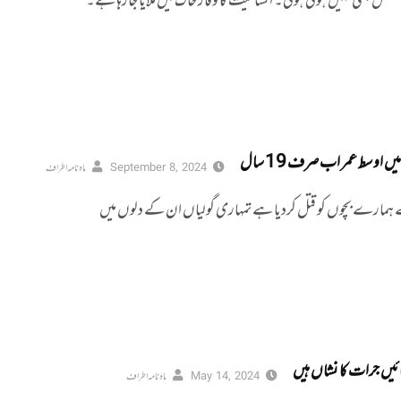
ی مفلس کبھی نہیں ہوئی ہوگی۔ انسانیت کا وقار خاک میں ملایا جارہا ہے۔
ں اوسط عمر اب صرف 19 سال
September 8, 2024
ماہ نامہ اطراف
ے ہمارے بچوں کو قتل کردیا ہے تمہاری گولیاں ان کے دلوں میں
ائیں جرات کا نشاں ہیں
May 14, 2024
ماہ نامہ اطراف